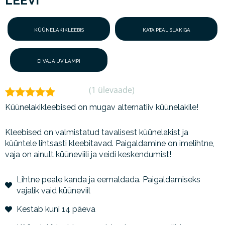
LEEVI
KÜÜNELAKIKLEEBIS
KATA PEALISLAKIGA
EI VAJA UV LAMPI
(
1
ülevaade)
Hinnatud
1
Küünelakikleebised on mugav alternatiiv küünelakile!
5.00
/5
kliendi
Kleebised on valmistatud tavalisest küünelakist ja
hinnangu
küüntele lihtsasti kleebitavad. Paigaldamine on imelihtne,
põhjal
vaja on ainult küüneviili ja veidi keskendumist!
Lihtne peale kanda ja eemaldada. Paigaldamiseks
vajalik vaid küüneviil
Kestab kuni 14 päeva