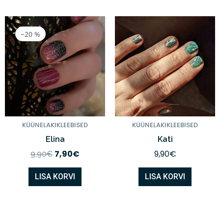
Algne
Praegune
hind
hind
−20 %
oli:
on:
9,90€.
7,90€.
KÜÜNELAKIKLEEBISED
KÜÜNELAKIKLEEBISED
Elina
Kati
7,90
€
9,90
€
9,90
€
LISA KORVI
LISA KORVI