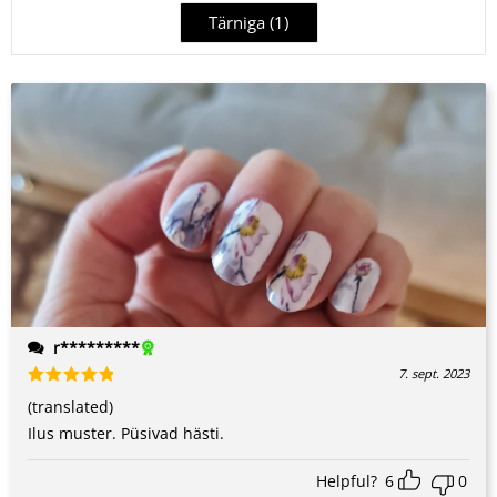
Tärniga (
1
)
r*********
7. sept. 2023
Hinnanguga
(translated)
5
/ 5
Ilus muster. Püsivad hästi.
Helpful?
6
0