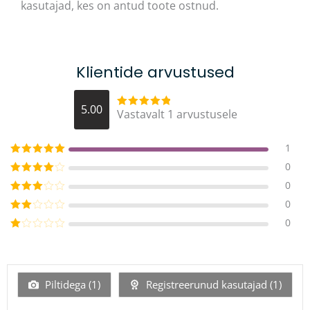
kasutajad, kes on antud toote ostnud.
Klientide arvustused
5.00
Vastavalt 1 arvustusele
Hinnanguga
5
/ 5
1
Hinnanguga
5
0
/ 5
Hinnanguga
0
4
/ 5
Hinnanguga
0
3
/ 5
Hinnanguga
0
2
/ 5
Hinnanguga
1
/
5
Piltidega (
1
)
Registreerunud kasutajad (
1
)