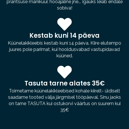
prantsuse maniküür, hooajaline jne... Igaüks leiab endale
sobiva!
Kestab kuni 14 päeva
Küünelakikleebis kestab kuni 14 päeva. Kiire elutempo
juures pole parimat, kui hooldusvabad vastupidavad
küüned.
Tasuta tarne alates 35€
Toimetame küünelakikleebised kohale kiirelt- üldiselt
saadame tooted välja järgmisel tööpäeval. Sinu jaoks
on tarne TASUTA kui ostukorvi väärtus on suurem kui
35€