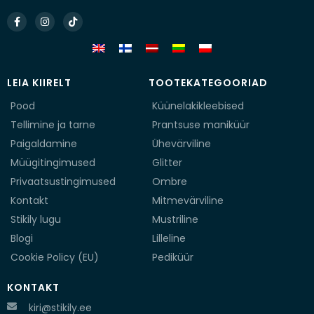
Facebook-
Instagram
Tiktok
f
LEIA KIIRELT
TOOTEKATEGOORIAD
Pood
Küünelakikleebised
Tellimine ja tarne
Prantsuse maniküür
Paigaldamine
Ühevärviline
Müügitingimused
Glitter
Privaatsustingimused
Ombre
Kontakt
Mitmevärviline
Stikily lugu
Mustriline
Blogi
Lilleline
Cookie Policy (EU)
Pediküür
KONTAKT
kiri@stikily.ee