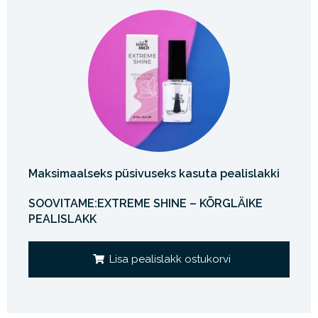
Maksimaalseks püsivuseks kasuta pealislakki
SOOVITAME:EXTREME SHINE – KÕRGLÄIKE
PEALISLAKK
Lisa pealislakk ostukorvi