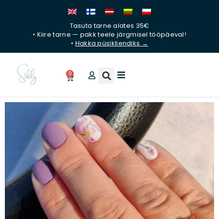
Liigu
sisu
Tasuta tarne alates 35€
juurde
• Kiire tarne — pakk teele järgmisel tööpäeval!
•
Hakka püsikliendiks →
0
Ostukorv