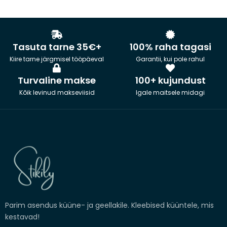
Tasuta tarne 35€+
100% raha tagasi
Kiire tarne järgmisel tööpäeval
Garantii, kui pole rahul
Turvaline makse
100+ kujundust
Kõik levinud makseviisid
Igale maitsele midagi
Parim asendus küüne- ja geellakile. Kleebised küüntele, mis
kestavad!