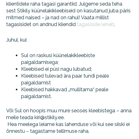
klientidele raha tagasi garantiid. Julgeme seda teha
sest
Stikily küünelakikleebiseid on kasutanud juba päris
mitmed naised – ja nad on rahul! Vaata millist
tagasisidet on andnud kliendid
tagasiside lehelt
.
Juhul, kui;
Sul on raskusi küünelakikleebiste
paigaldamisega;
Kleebised ei püsi nagu lubatud;
Kleebised tulevad ära paar tundi peale
paigaldamist
Kleebised hakkavad „mullitama“ peale
paigaldamist.
Või Sul on hoopis muu mure seoses kleebistega – anna
meile teada kiri@stikily.ee.
Hea meelega leiame kas lahenduse või kui see siiski ei
õnnestu – tagastame tellimuse raha.