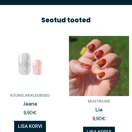
Seotud tooted
KÜÜNELAKIKLEEBISED
MUSTRILINE
Jaana
Lia
9,90
€
9,90
€
LISA KORVI