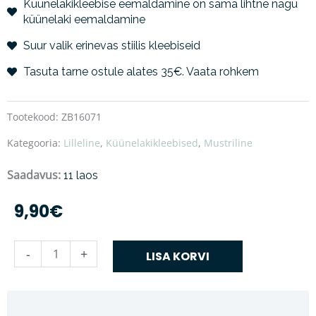
Küünelakikleebise eemaldamine on sama lihtne nagu
küünelaki eemaldamine
Suur valik erinevas stiilis kleebiseid
Tasuta tarne ostule alates 35€. Vaata rohkem
Tootekood:
ZB16071
Kategooria:
Lilleline
,
Küünelakikleebised
,
Mustriline
Saadavus:
11 laos
9,90
€
Leevi
-
+
LISA KORVI
kogus