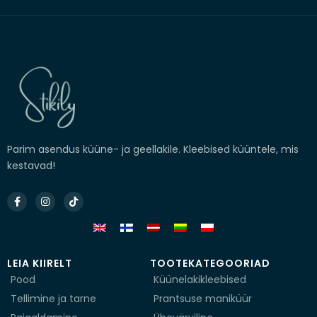
Parim asendus küüne- ja geellakile. Kleebised küüntele, mis
kestavad!
Facebook-
Instagram
Tiktok
f
LEIA KIIRELT
TOOTEKATEGOORIAD
Pood
Küünelakikleebised
Tellimine ja tarne
Prantsuse maniküür