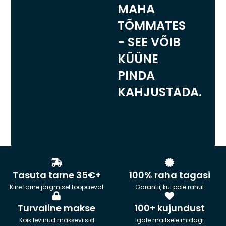
MAHA
TÕMMATES
- SEE VÕIB
KÜÜNE
PINDA
KAHJUSTADA.
Tasuta tarne 35€+
100% raha tagasi
Kiire tarne järgmisel tööpäeval
Garantii, kui pole rahul
Turvaline makse
100+ kujundust
Kõik levinud makseviisid
Igale maitsele midagi