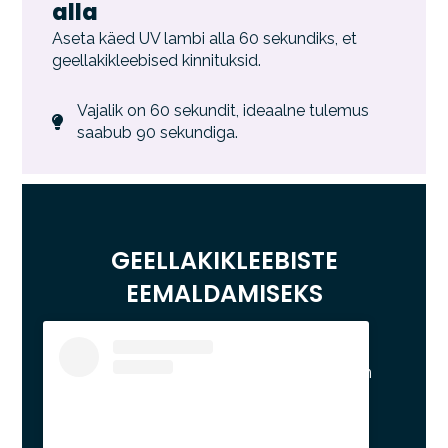
alla
Aseta käed UV lambi alla 60 sekundiks, et
geellakikleebised kinnituksid.
Vajalik on 60 sekundit, ideaalne tulemus
saabub 90 sekundiga.
GEELLAKIKLEEBISTE
EEMALDAMISEKS
Geellaki
eemaldamiseks on
lihtsaim viis
kasutada
hambaniiti.