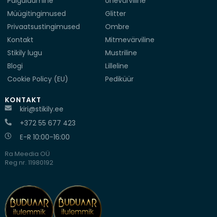
Paigaldamine
Ühevärviline
Müügitingimused
Glitter
Privaatsustingimused
Ombre
Kontakt
Mitmevärviline
Stikily lugu
Mustriline
Blogi
Lilleline
Cookie Policy (EU)
Pediküür
KONTAKT
kiri@stikily.ee
+372 55 677 423
E-R 10:00-16:00
Ra Meedia OÜ
Reg nr. 11980192