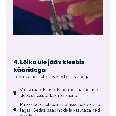
4. Lõika üle jääv kleebis
kääridega
Lõika küünest üle jääv kleebis kääridega.
Väiksemate küünte kandajad saavad ühte
kleebist kasutada kahel küünel
Pane kleebis läbipaistmatusse pakendisse
tagasi. Sedasi saad hoida ja kasutada neid
veel korra.