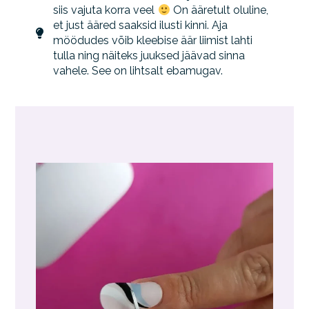
siis vajuta korra veel
On ääretult oluline,
et just ääred saaksid ilusti kinni. Aja
möödudes võib kleebise äär liimist lahti
tulla ning näiteks juuksed jäävad sinna
vahele. See on lihtsalt ebamugav.