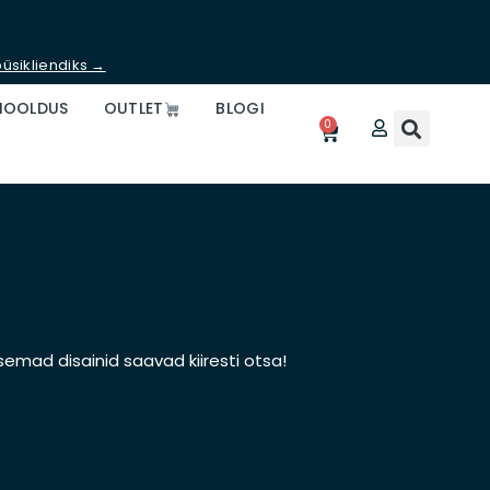
üsikliendiks →
HOOLDUS
OUTLET
BLOGI
0
Ostukorv
semad disainid saavad kiiresti otsa!