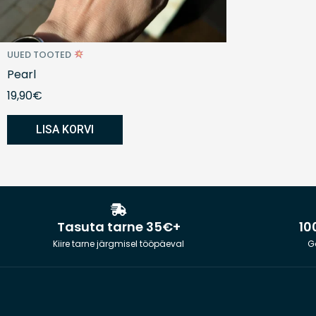
UUED TOOTED
Pearl
19,90
€
LISA KORVI
Tasuta tarne 35€+
10
Kiire tarne järgmisel tööpäeval
Ga