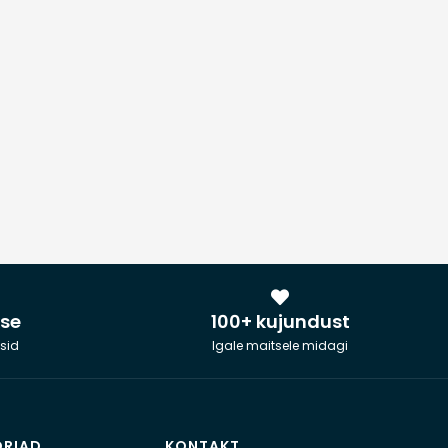
kse
100+ kujundust
sid
Igale maitsele midagi
RIAD
KONTAKT