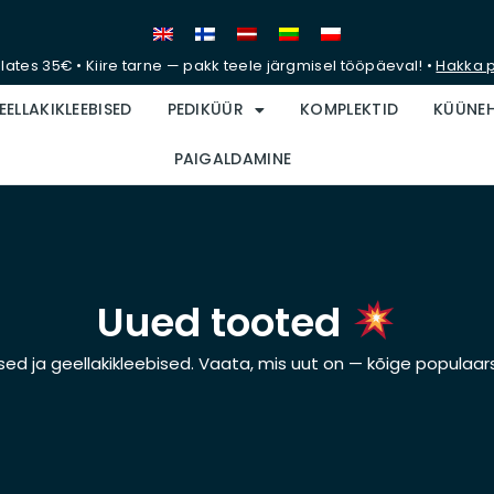
lates 35€ • Kiire tarne — pakk teele järgmisel tööpäeval! •
Hakka p
EELLAKIKLEEBISED
PEDIKÜÜR
KOMPLEKTID
KÜÜNE
PAIGALDAMINE
Uued tooted
sed ja geellakikleebised. Vaata, mis uut on — kõige populaar