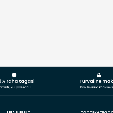
0% raha tagasi
Turvaline ma
rantii, kui pole rahul
Kõik levinud maksevii
LEIA KIIRELT
TOOTEKATEGOO