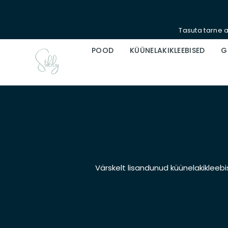
Liigu
sisu
Tasuta tarne a
juurde
POOD
KÜÜNELAKIKLEEBISED
G
Värskelt lisandunud küünelakikleebi