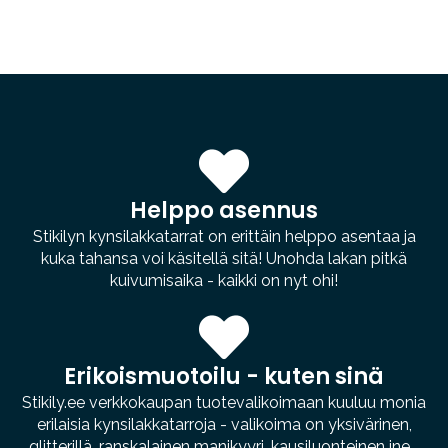
Helppo asennus
Stikilyn kynsilakkatarrat on erittäin helppo asentaa ja
kuka tahansa voi käsitellä sitä! Unohda lakan pitkä
kuivumisaika - kaikki on nyt ohi!
Erikoismuotoilu - kuten sinä
Stikily.ee verkkokaupan tuotevalikoimaan kuuluu monia
erilaisia kynsilakkatarroja - valikoima on yksivärinen,
glitterillä, ranskalainen manikyyri, kausiluonteinen jne...