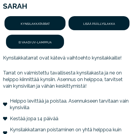
SARAH
KYNSILAKKATARRAT
LISÄÄ PÄÄLLYSLAKKA
EI VAADI UV-LAMPPUA
Kynsilakkatarrat ovat kätevä vaihtoehto kynsilakkaille!
Tarrat on valmistettu tavallisesta kynsilakasta ja ne on
helppo kiinnittää kynsiin. Asennus on helppoa, tarvitset
vain kynsiviilan ja vähän keskittymistä!
Helppo levittää ja poistaa. Asennukseen tarvitaan vain
kynsiviila
Kestää jopa 14 päivää
Kynsilakkatarran poistaminen on yhtä helppoa kuin