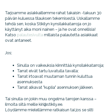
Tarjoamme asiakkaillemme rahat takaisin -takuun 30
päivän kuluessa tilauksen tekemisestä. Uskallamme
tehdä sen, koska
Stikilyn kynsilakkatarroja on jo
käyttänyt aika moni nainen – ja he ovat onnellisia!
Katso
palautesivulta
millaista palautetta asiakkaat
ovat antaneet.
Jos;
Sinulla on vaikeuksia kiinnittää kynsilakkatarroja;
Tarrat eivät tartu luvatulla tavalla;
Tarrat irtoavat muutaman tunnin kuluttua
asennuksesta
Tarrat alkavat "kuplia" asennuksen jälkeen.
Tai sinulla on jokin muu ongelma tarrojen kanssa –
ilmoita siitä meille kiri@stikily.ee.
Löydämme mielellämme ratkaisun tai jos se silti