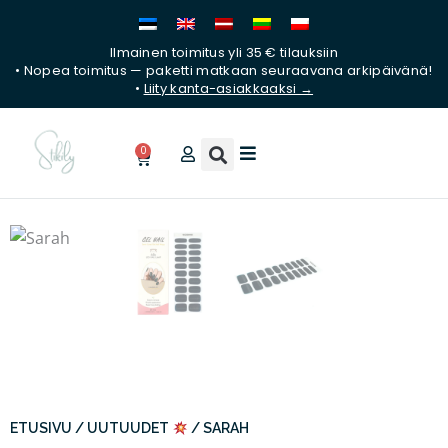
Siirry
sisältöön
Ilmainen toimitus yli 35 € tilauksiin
• Nopea toimitus — paketti matkaan seuraavana arkipäivänä!
•
Liity kanta-asiakkaaksi →
0
Ostoskori
ETUSIVU
/
UUTUUDET
/ SARAH