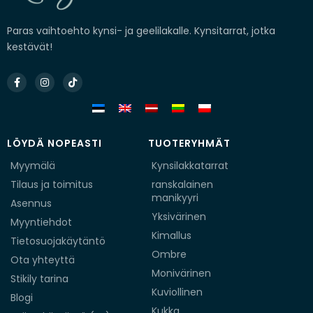
Paras vaihtoehto kynsi- ja geelilakalle. Kynsitarrat, jotka
kestävät!
Facebook-
Instagram
Tiktok
f
LÖYDÄ NOPEASTI
TUOTERYHMÄT
Myymälä
Kynsilakkatarrat
Tilaus ja toimitus
ranskalainen
manikyyri
Asennus
Yksivärinen
Myyntiehdot
Kimallus
Tietosuojakäytäntö
Ombre
Ota yhteyttä
Monivärinen
Stikily tarina
Kuviollinen
Blogi
Kukka