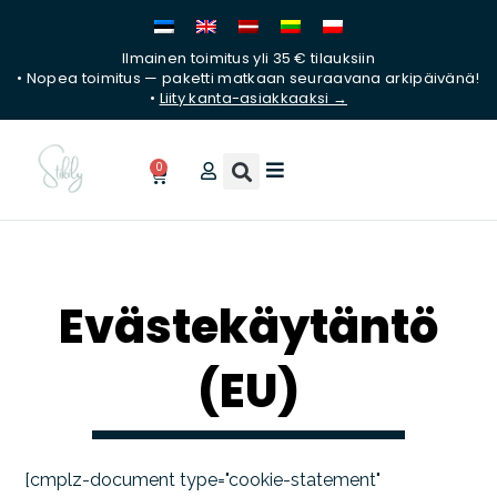
Siirry
sisältöön
Ilmainen toimitus yli 35 € tilauksiin
• Nopea toimitus — paketti matkaan seuraavana arkipäivänä!
•
Liity kanta-asiakkaaksi →
0
Ostoskori
Evästekäytäntö
(EU)
[cmplz-document type="cookie-statement"