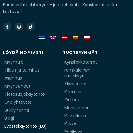
Paras vaihtoehto kynsi- ja geelilakalle. Kynsitarrat, jotka
kestävät!
Facebook-
Instagram
Tiktok
f
LÖYDÄ NOPEASTI
TUOTERYHMÄT
Myymälä
Kynsilakkatarrat
Tilaus ja toimitus
ranskalainen
manikyyri
Asennus
Yksivärinen
Myyntiehdot
Kimallus
Tietosuojakäytäntö
Ombre
Ota yhteyttä
Monivärinen
Stikily tarina
Kuviollinen
Blogi
Kukka
Evästekäytäntö (EU)
Pedikyyri