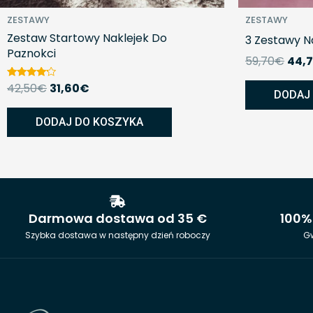
ZESTAWY
ZESTAWY
Zestaw Startowy Naklejek Do
3 Zestawy N
Paznokci
59,70
€
44,
42,50
€
31,60
€
Oceniono
DODAJ
na
4.00
z 5
DODAJ DO KOSZYKA
Darmowa dostawa od 35 €
100%
Szybka dostawa w następny dzień roboczy
Gw