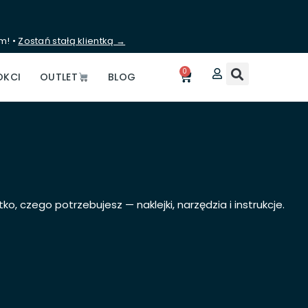
m! •
Zostań stałą klientką →
0
Koszyk
OKCI
OUTLET
BLOG
 czego potrzebujesz — naklejki, narzędzia i instrukcje.