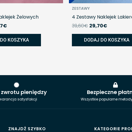
ZESTAWY
aklejek Żelowych
4 Zestawy Naklejek Lakie
77
€
39,60
€
29,70
€
 DO KOSZYKA
DODAJ DO KOSZYKA
 zwrotu pieniędzy
Bezpieczne płat
arancja satysfakcji
Wszystkie popularne metody
ZNAJDŹ SZYBKO
KATEGORIE PR