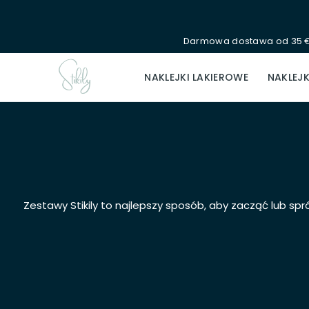
Przejdź
do
Darmowa dostawa od 35 € 
treści
NAKLEJKI LAKIEROWE
NAKLEJK
Zestawy Stikily to najlepszy sposób, aby zacząć lub sp